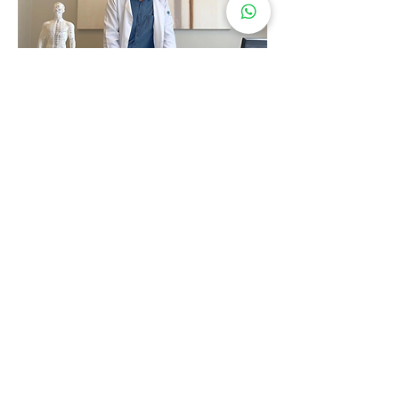
Atuação
Consultório particular
Equipe do Grupo de Dor da Rede D’Or
São Luiz
Diretor do Departamento de Acupuntura
da Associação Paulista de Medicina –
Santos (APM Santos) (Gestão 2023–
2026)
Diretor do Colégio Médico de
Acupuntura de São Paulo (CMAeSP)